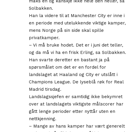
maks én og kanskje ikke hele den heller, sa
Solbakken.
Han la videre til at Manchester City er inne i
en periode med utelukkende viktige kamper,
mens Norge på sin side skal spille
privatkamper.
– Vi må bruke hodet. Det er i juni det teller,
og da må vi ha en frisk Erling, sa Solbakken.
Han svarte deretter en bastant ja på
spørsmålet om det er en fordel for
landslaget at Haaland og City er utslått i
Champions League. De lyseblå røk for Real
Madrid tirsdag.
Landslagssjefen er samtidig ikke bekymret
over at landslagets viktigste målscorer har
gått lenge perioder etter nyttår uten en
nettkjenning.
– Mange av hans kamper har vært generelt