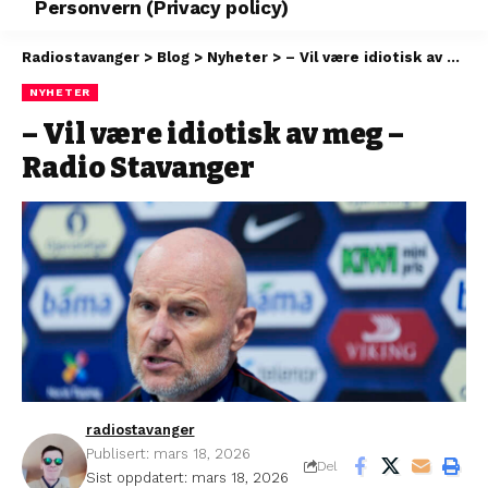
Personvern (Privacy policy)
Radiostavanger
>
Blog
>
Nyheter
>
– Vil være idiotisk av meg – Radio Stavanger
NYHETER
– Vil være idiotisk av meg –
Radio Stavanger
radiostavanger
Publisert: mars 18, 2026
Del
Sist oppdatert: mars 18, 2026