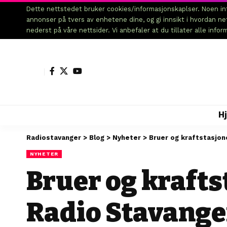
Dette nettstedet bruker cookies/informasjonskaplser. Noen inf
annonser på tvers av enhetene dine, og gi innsikt i hvordan n
nederst på våre nettsider. Vi anbefaler at du tillater alle info
H
Radiostavanger
>
Blog
>
Nyheter
>
Bruer og kraftstasjon
NYHETER
Bruer og krafts
Radio Stavange