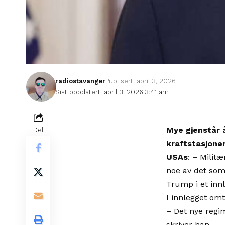
radiostavanger
Publisert: april 3, 2026
Sist oppdatert: april 3, 2026 3:41 am
Mye gjenstår 
Del
kraftstasjone
USAs
: – Milit
noe av det som f
Trump i et innl
I innlegget om
– Det nye regi
skriver han.