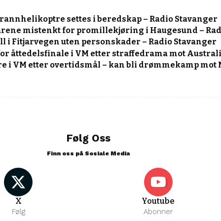
rannhelikoptre settes i beredskap – Radio Stavanger
årene mistenkt for promillekjøring i Haugesund – Ra
ll i Fitjarvegen uten personskader – Radio Stavanger
for åttedelsfinale i VM etter straffedrama mot Austral
ere i VM etter overtidsmål – kan bli drømmekamp mot 
Følg Oss
Finn oss på Sosiale Media
X
Youtube
Følg
Abonner