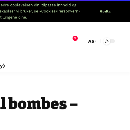
edre opplevelsen din, tilpasse innhold og
nskaplser vi bruker, se «Cookies/Personvern»
Godta
tillingene dine.
9
Aa
y)
al bombes –