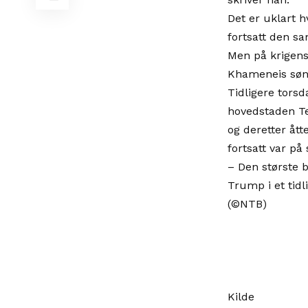
Det er uklart 
fortsatt den s
Men på krigens 
Khameneis sønn
Tidligere torsd
hovedstaden Teh
og deretter åt
fortsatt var på 
– Den største b
Trump i et tidl
(©NTB)
Kilde