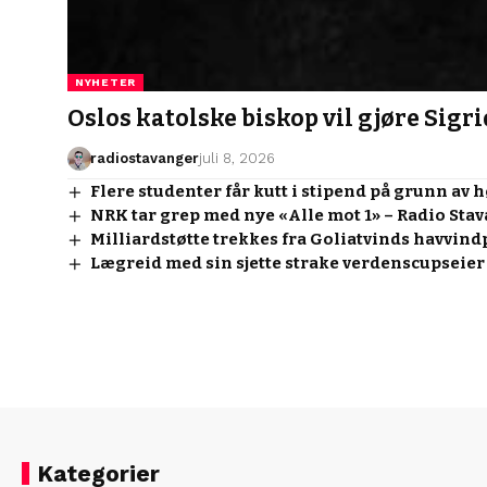
NYHETER
Oslos katolske biskop vil gjøre Sigr
radiostavanger
juli 8, 2026
Flere studenter får kutt i stipend på grunn av 
NRK tar grep med nye «Alle mot 1» – Radio Sta
Milliardstøtte trekkes fra Goliatvinds havvindp
Lægreid med sin sjette strake verdenscupseier
Kategorier