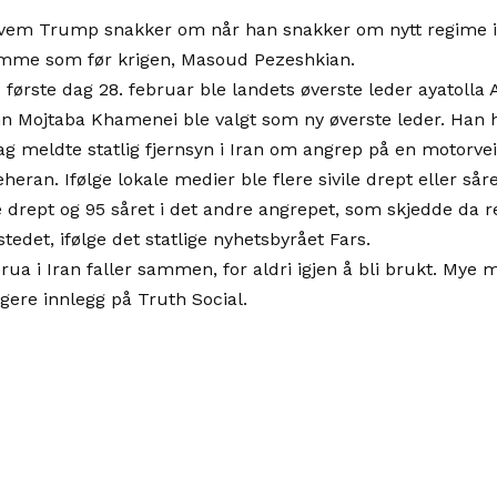
hvem Trump snakker om når han snakker om nytt regime i I
amme som før krigen, Masoud Pezeshkian.
første dag 28. februar ble landets øverste leder ayatolla 
 Mojtaba Khamenei ble valgt som ny øverste leder. Han har
ag meldte statlig fjernsyn i Iran om angrep på en motorveib
eran. Ifølge lokale medier ble flere sivile drept eller såre
te drept og 95 såret i det andre angrepet, som skjedde d
stedet, ifølge det statlige nyhetsbyrået Fars.
rua i Iran faller sammen, for aldri igjen å bli brukt. My
igere innlegg på Truth Social.