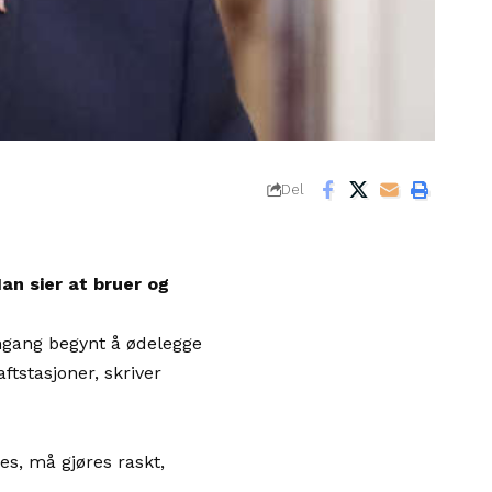
Del
an sier at bruer og
 engang begynt å ødelegge
aftstasjoner, skriver
s, må gjøres raskt,