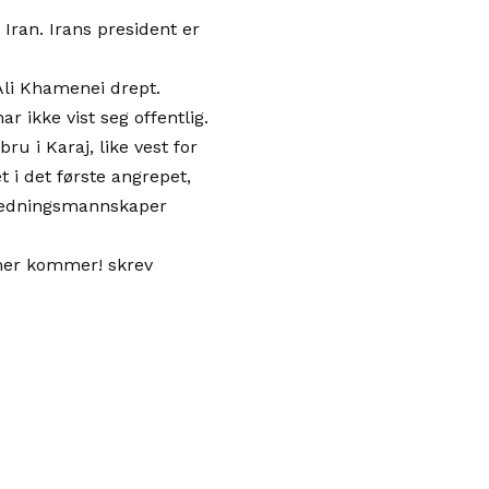
ran. Irans president er
Ali Khamenei drept.
 ikke vist seg offentlig.
ru i Karaj, like vest for
t i det første angrepet,
a redningsmannskaper
e mer kommer! skrev