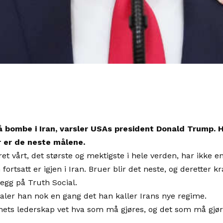
å bombe i Iran, varsler USAs president Donald Trump. H
r er de neste målene.
æret vårt, det største og mektigste i hele verden, har ikke
ortsatt er igjen i Iran. Bruer blir det neste, og deretter kr
egg på Truth Social.
taler han nok en gang det han kaller Irans nye regime.
mets lederskap vet hva som må gjøres, og det som må gjøre