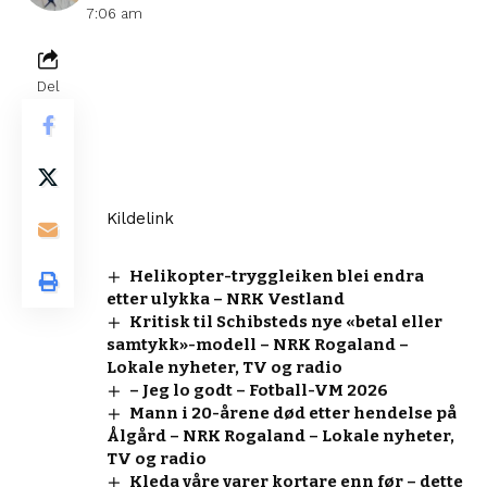
7:06 am
Del
Kildelink
Helikopter-tryggleiken blei endra
etter ulykka – NRK Vestland
Kritisk til Schibsteds nye «betal eller
samtykk»-modell – NRK Rogaland –
Lokale nyheter, TV og radio
– Jeg lo godt – Fotball-VM 2026
Mann i 20-årene død etter hendelse på
Ålgård – NRK Rogaland – Lokale nyheter,
TV og radio
Kleda våre varer kortare enn før – dette