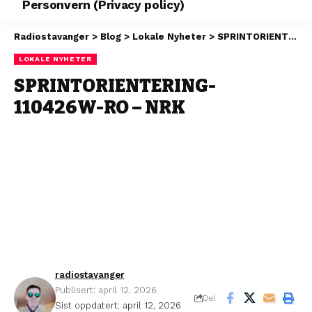
Personvern (Privacy policy)
Radiostavanger
>
Blog
>
Lokale Nyheter
>
SPRINTORIENTERING-110426W-RO – NRK
LOKALE NYHETER
SPRINTORIENTERING-
110426W-RO – NRK
radiostavanger
Publisert: april 12, 2026
Del
Sist oppdatert: april 12, 2026