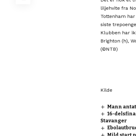
liljehvite fra
Tottenham har 
siste trepoeng
Klubben har ik
Brighton (h), W
(©NTB)
Kilde
Mann antat
16-delsfin
Stavanger
Ebolautbrud
Mild start 