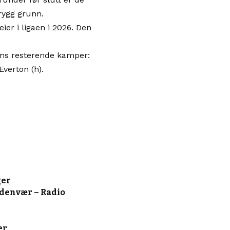
rygg grunn.
er i ligaen i 2026. Den
ams resterende kamper:
Everton (h).
ger
rdenvær – Radio
er