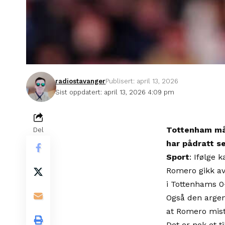
radiostavanger
Publisert: april 13, 2026
Sist oppdatert: april 13, 2026 4:09 pm
Tottenham må 
Del
har pådratt s
Sport
: Ifølge 
Romero gikk av
i Tottenhams 0
Også den argen
at Romero mist
Det er nok et t