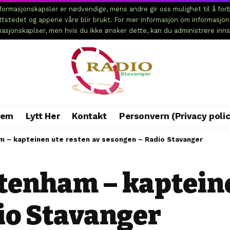
ormasjonskapsler er nødvendige, mens andre gir oss mulighet til å forb
ettstedet og appene våre blir brukt. For mer informasjon om informasjo
rmasjonskaplser, men hvis du ikke ønsker dette, kan du administrere inns
jem
Lytt Her
Kontakt
Personvern (Privacy polic
m – kapteinen ute resten av sesongen – Radio Stavanger
ttenham – kaptein
io Stavanger