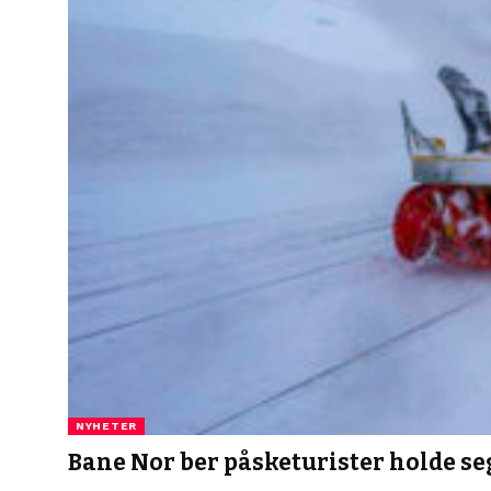
NYHETER
Bane Nor ber påsketurister holde s