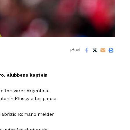
Del
ro. Klubbens kaptein
telforsvarer Argentina.
ntonin Kinsky etter pause
n Fabrizio Romano melder
runder før slutt er de