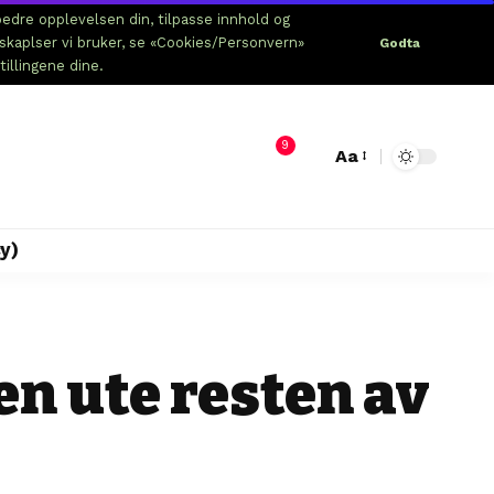
edre opplevelsen din, tilpasse innhold og
nskaplser vi bruker, se «Cookies/Personvern»
Godta
tillingene dine.
9
Aa
y)
en ute resten av