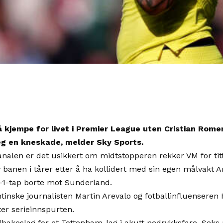
kjempe for livet i Premier League uten Cristian Rome
eg en kneskade, melder Sky Sports.
kanalen er det usikkert om midtstopperen rekker VM for tit
 banen i tårer etter å ha kollidert med sin egen målvakt A
-1-tap borte mot Sunderland.
tinske journalisten Martin Arevalo og fotballinfluensere
er serieinnspurten.
ilbakeslag for et Tottenham-lag i akutt nedrykksfare. Seks 