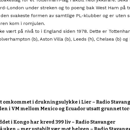
 Nord-London under streken og to poeng bak West Ham på t
den svakeste formen av samtlige PL-klubber og er uten sei
eren kom i romjulen.
ke vært på nivå to i England siden 1978. Dette er Tottenh
olverhampton (b), Aston Villa (b), Leeds (h), Chelsea (b) og 
t omkommet i drukningsulykke i Lier – Radio Stavan
alen i VM mellom Mexico og Ecuador utsatt grunnet to
det i Kongo har krevd 399 liv – Radio Stavanger
på uken – mer ustabilt vær mot helgen – Radio Stavang