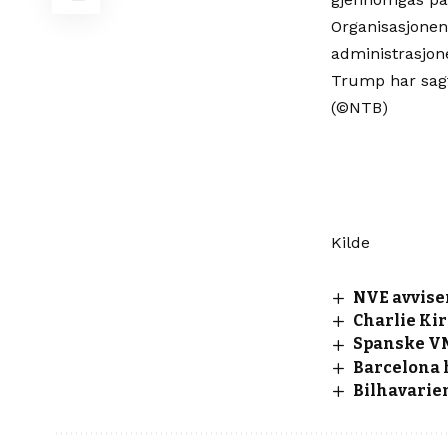
Organisasjonen
administrasjone
Trump har sagt
(©NTB)
Kilde
NVE avvise
Charlie Ki
Spanske VM-
Barcelona 
Bilhavarien