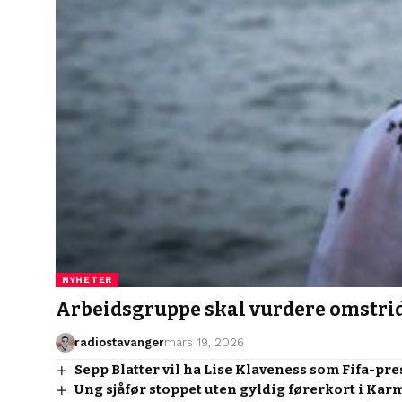
NYHETER
Arbeidsgruppe skal vurdere omstrid
radiostavanger
mars 19, 2026
Sepp Blatter vil ha Lise Klaveness som Fifa-pr
Ung sjåfør stoppet uten gyldig førerkort i Kar