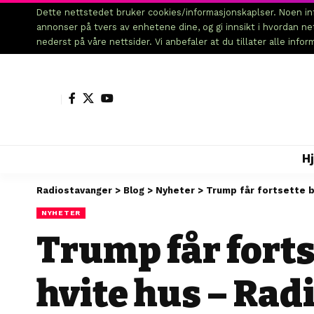
Dette nettstedet bruker cookies/informasjonskaplser. Noen inf
annonser på tvers av enhetene dine, og gi innsikt i hvordan n
nederst på våre nettsider. Vi anbefaler at du tillater alle info
H
Radiostavanger
>
Blog
>
Nyheter
>
Trump får fortsette by
NYHETER
Trump får forts
hvite hus – Rad