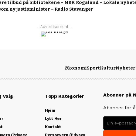
gere tilbud på bibliotekene – NRK Rogaland – Lokale nyhete
om ny justisminister – Radio Stavanger
- Advertisement -
Økonomi
Sport
Kultur
Nyheter
Abonner på 
g valg
Topp Kategorier
Abonner for å 
Hjem
er
Lytt Her
kt
Kontakt
vern (Privacy
Personvern (Privacy