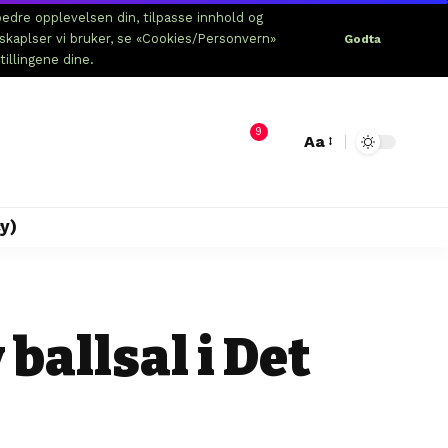
edre opplevelsen din, tilpasse innhold og
nskaplser vi bruker, se «Cookies/Personvern»
Godta
tillingene dine.
9
Aa
y)
ballsal i Det