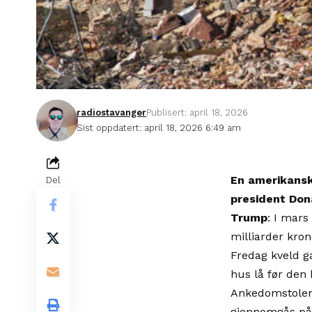
radiostavanger
Publisert: april 18, 2026
Sist oppdatert: april 18, 2026 6:49 am
En amerikansk
Del
president Dona
Trump
: I mars
milliarder kron
Fredag kveld ga
hus lå før den 
Ankedomstolen v
gjennomgås på 