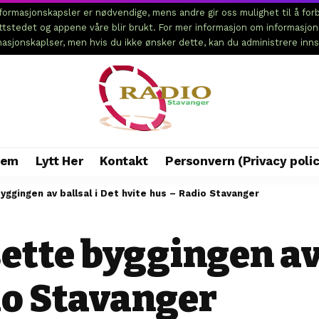
ormasjonskapsler er nødvendige, mens andre gir oss mulighet til å forb
ettstedet og appene våre blir brukt. For mer informasjon om informasjo
rmasjonskaplser, men hvis du ikke ønsker dette, kan du administrere inns
jem
Lytt Her
Kontakt
Personvern (Privacy polic
ggingen av ballsal i Det hvite hus – Radio Stavanger
ette byggingen av 
io Stavanger