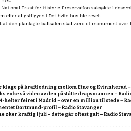
 National Trust for Historic Preservation saksøkte i des
n etter at østfløyen i Det hvite hus ble revet.
 at den planlagte ballsalen skal være et monument over 
r klage på kraftledning mellom Etne og Kvinnherad –
rks enke så video av den påståtte drapsmannen – Radi
helter feiret i Madrid – over en million til stede – R
hentet Dortmund-profil – Radio Stavanger
e øker kraftig i juli – dette går oftest galt – Radio Sta