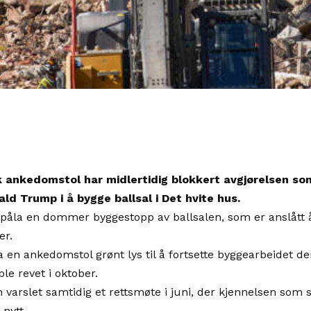
 ankedomstol har midlertidig blokkert avgjørelsen som
ld Trump i å bygge ballsal i Det hvite hus.
 påla en dommer byggestopp av ballsalen, som er anslått å
er.
 en ankedomstol grønt lys til å fortsette byggearbeidet der
ble revet i oktober.
arslet samtidig et rettsmøte i juni, der kjennelsen som st
nytt.