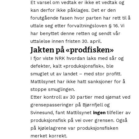
Et varsel om vedtak er ikke et vedtak og
kan derfor ikke påklages. Det er den
forutgående fasen hvor parten har rett til å
uttale seg etter forvaltningsloven § 16. Vi
har benyttet denne retten og sendt vår
uttalelse innen fristen 30. april.
Jakten på «prodfisken»
I fjor viste NRK hvordan laks med sår og
defekter, kalt
«produksjonsfisk»,
ble
smuglet ut av landet – med stor profitt.
Mattilsynet har ikke hatt sanksjoner for å
stoppe smuglingen.
Etter kontroll av 30 partier med sjømat ved
grensepasseringer på Bjørnfjell og
Svinesund, fant Mattilsynet
ingen
tilfeller av
produksjonsfisk på vei over grensen. Også
på kjølelagrene var produksjonsfisken
merket korrekt.