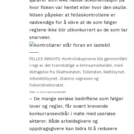
sjåfører som ikke hadde dokumentasjon på
hvor fisken var hentet eller hvor den skulle.
Nilsen påpeker at felleskontrollene er
nødvendige for å sikre at de som følger
reglene ikke blir utkonkurrert av de som tar
snarveier.
FELLES INNSATS: Kontrollaksjonene ble gjennomført
i regi av det tverretatlige a-krimsamarbeidet, med
deltagelse fra Skatteetaten, Tolletaten, Mattilsynet,
Arbeidstilsynet, Statens vegvesen og
Fiskeridirektoratet.
Foto: A-krimsamarbeidet
– De mange seriøse bedriftene som følger
lover og regler, får svært krevende
konkurransevilkår i møte med useriøse
aktører. Både arbeidsgivere og
oppdragsgivere kan bidra til å redusere