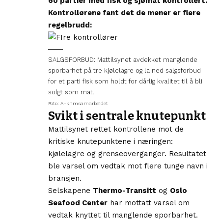
60 partier med fisk og sjømat kontrollert.
Kontrollørene fant det de mener er flere
regelbrudd:
SALGSFORBUD: Mattilsynet avdekket manglende
sporbarhet på tre kjølelagre og la ned salgsforbud
for et parti fisk som holdt for dårlig kvalitet til å bli
solgt som mat.
Foto: A-krimsamarbeidet
Svikt i sentrale knutepunkt
Mattilsynet rettet kontrollene mot de
kritiske knutepunktene i næringen:
kjølelagre og grenseoverganger. Resultatet
ble varsel om vedtak mot flere tunge navn i
bransjen.
Selskapene
Thermo-Transitt
og
Oslo
Seafood Center
har mottatt varsel om
vedtak knyttet til manglende sporbarhet.