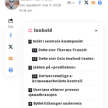
Del
Sist oppdatert: mai 11, 2026
10:18 am
Del
Innhold
Svikt i sentrale knutepunkt
Dette sier Thermo-Transit:
Dette sier Oslo Seafood Center:
Jakten på «prodfisken»
Det tverretatlige a-
krimsamarbeidets kontroll
Useriøse aktører presser
sjømatbransjen
Byttet tilhenger underveis