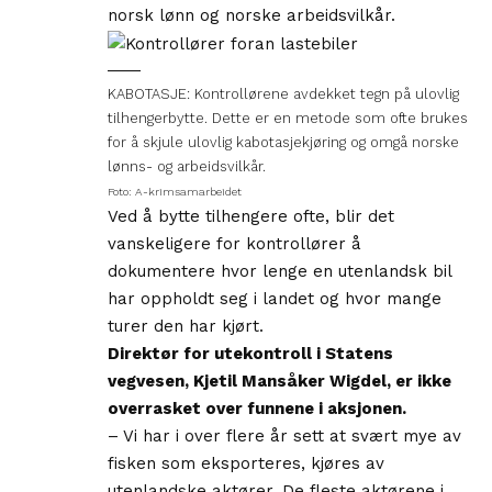
norsk lønn og norske arbeidsvilkår.
KABOTASJE: Kontrollørene avdekket tegn på ulovlig
tilhengerbytte. Dette er en metode som ofte brukes
for å skjule ulovlig kabotasjekjøring og omgå norske
lønns- og arbeidsvilkår.
Foto: A-krimsamarbeidet
Ved å bytte tilhengere ofte, blir det
vanskeligere for kontrollører å
dokumentere hvor lenge en utenlandsk bil
har oppholdt seg i landet og hvor mange
turer den har kjørt.
Direktør for utekontroll i Statens
vegvesen, Kjetil Mansåker Wigdel, er ikke
overrasket over funnene i aksjonen.
– Vi har i over flere år sett at svært mye av
fisken som eksporteres, kjøres av
utenlandske aktører. De fleste aktørene i