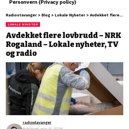
Personvern (Privacy policy)
Radiostavanger
>
Blog
>
Lokale Nyheter
>
Avdekket flere lovbrudd – NRK Rogaland – Lokale nyheter, TV og radio
LOKALE NYHETER
Avdekket flere lovbrudd – NRK
Rogaland – Lokale nyheter, TV
og radio
radiostavanger
Publisert: mai 11, 2026