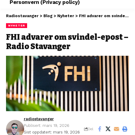
Personvern (Privacy policy)
Radiostavanger
>
Blog
>
Nyheter
>
FHI advarer om svindel-epost – Radio Stavanger
NYHETER
FHI advarer om svindel-epost –
Radio Stavanger
radiostavanger
Publisert: mars 19, 2026
Del
Sist oppdatert: mars 19, 2026