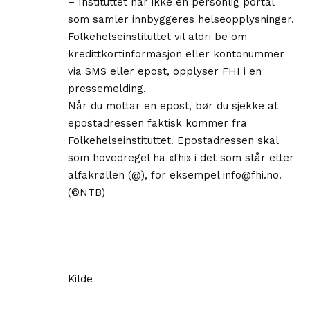
– Instituttet har ikke en personlig portal
som samler innbyggeres helseopplysninger.
Folkehelseinstituttet vil aldri be om
kredittkortinformasjon eller kontonummer
via SMS eller epost, opplyser FHI i en
pressemelding.
Når du mottar en epost, bør du sjekke at
epostadressen faktisk kommer fra
Folkehelseinstituttet. Epostadressen skal
som hovedregel ha «fhi» i det som står etter
alfakrøllen (@), for eksempel info@fhi.no.
(©NTB)
Kilde