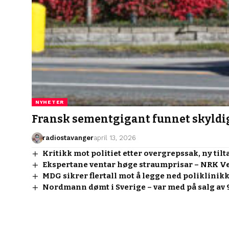
NYHETER
Fransk sementgigant funnet skyldig 
radiostavanger
april 13, 2026
Kritikk mot politiet etter overgrepssak, ny til
Ekspertane ventar høge straumprisar – NRK V
MDG sikrer flertall mot å legge ned poliklinik
Nordmann dømt i Sverige – var med på salg av