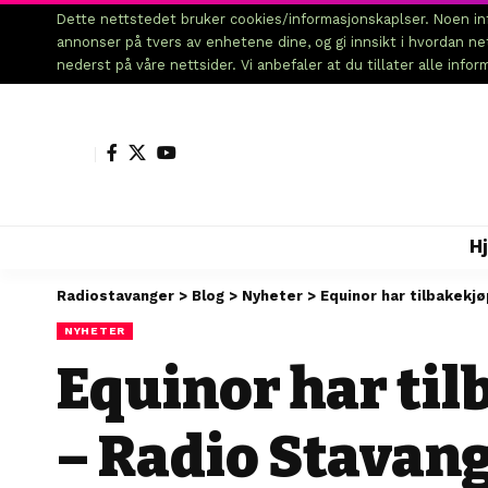
Dette nettstedet bruker cookies/informasjonskaplser. Noen inf
annonser på tvers av enhetene dine, og gi innsikt i hvordan n
nederst på våre nettsider. Vi anbefaler at du tillater alle info
H
Radiostavanger
>
Blog
>
Nyheter
>
Equinor har tilbakekj
NYHETER
Equinor har til
– Radio Stavan