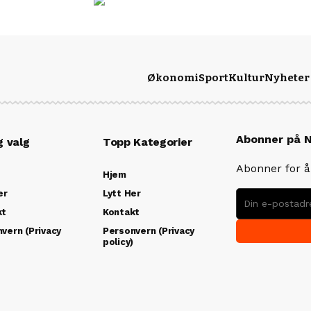
Økonomi
Sport
Kultur
Nyheter
Abonner på 
g valg
Topp Kategorier
Abonner for å 
Hjem
er
Lytt Her
kt
Kontakt
vern (Privacy
Personvern (Privacy
)
policy)