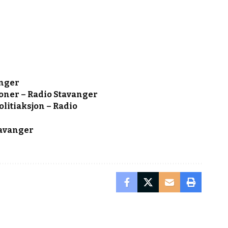
anger
roner – Radio Stavanger
litiaksjon – Radio
tavanger