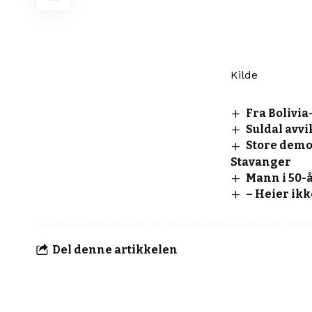
Kilde
Fra Bolivia
Suldal avvi
Store demon
Stavanger
Mann i 50-
– Heier ik
Del denne artikkelen