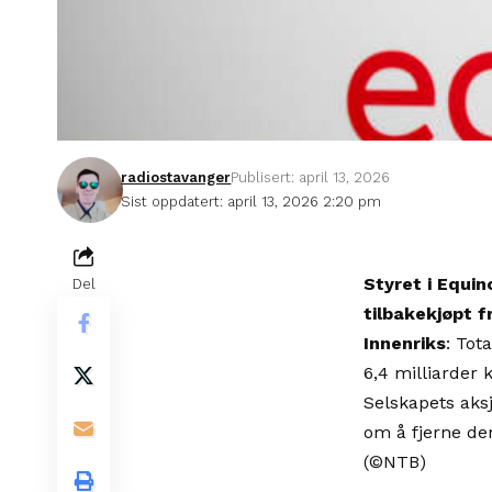
radiostavanger
Publisert: april 13, 2026
Sist oppdatert: april 13, 2026 2:20 pm
Styret i Equin
Del
tilbakekjøpt f
Innenriks
: Tot
6,4 milliarder 
Selskapets aksj
om å fjerne de
(©NTB)