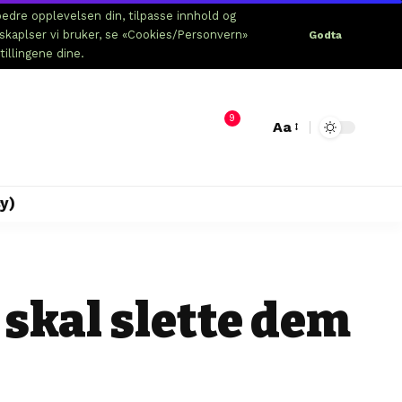
edre opplevelsen din, tilpasse innhold og
nskaplser vi bruker, se «Cookies/Personvern»
Godta
tillingene dine.
9
Aa
y)
 skal slette dem