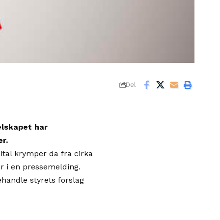
Del
selskapet har
r.
apital krymper da fra cirka
or i en pressemelding.
ehandle styrets forslag