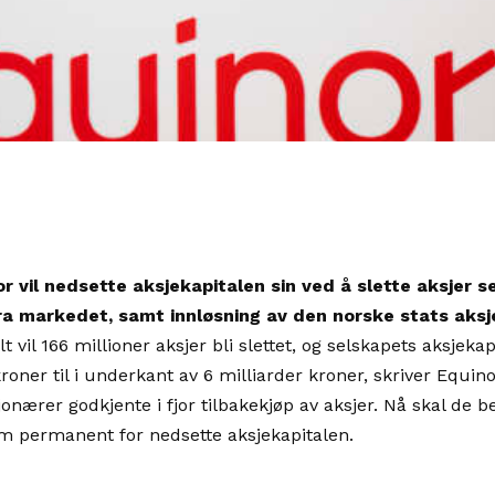
or vil nedsette aksjekapitalen sin ved å slette aksjer 
ra markedet, samt innløsning av den norske stats aksje
alt vil 166 millioner aksjer bli slettet, og selskapets aksjek
kroner til i underkant av 6 milliarder kroner, skriver Equin
onærer godkjente i fjor tilbakekjøp av aksjer. Nå skal de b
m permanent for nedsette aksjekapitalen.