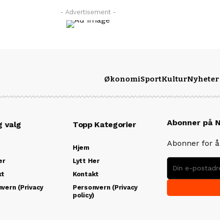
- Advertisement -
Økonomi
Sport
Kultur
Nyheter
Abonner på 
g valg
Topp Kategorier
Abonner for å 
Hjem
er
Lytt Her
kt
Kontakt
vern (Privacy
Personvern (Privacy
)
policy)