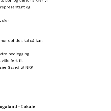
lk bor, og derfor sikrer vi
gsrepresentant og
, sier
mer det de skal så kan
ndre nedlegging.
ille ført til
ier Sayed til NRK.
Rogaland – Lokale