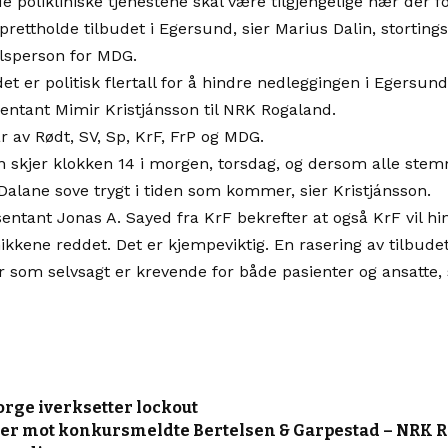
de polikliniske tjenestene skal være tilgjengelige nær der fo
opprettholde tilbudet i Egersund, sier Marius Dalin, stortin
alsperson for MDG.
det er politisk flertall for å hindre nedleggingen i Egersund
sentant Mimir Kristjánsson til NRK Rogaland.
år av Rødt, SV, Sp, KrF, FrP og MDG.
 skjer klokken 14 i morgen, torsdag, og dersom alle stem
Dalane sove trygt i tiden som kommer, sier Kristjánsson.
entant Jonas A. Sayed fra KrF bekrefter at også KrF vil hi
ikkene reddet. Det er kjempeviktig. En rasering av tilbudet v
 som selvsagt er krevende for både pasienter og ansatte, s
orge iverksetter lockout
rder mot konkursmeldte Bertelsen & Garpestad – NRK 