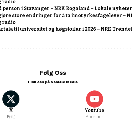
g radio
d person i Stavanger – NRK Rogaland – Lokale nyheter
jøre store endringer for å ta imot yrkesfag­elever – 
g radio
artala til universitet og høgskular i 2026 – NRK Trønde
Følg Oss
Finn oss på Sosiale Media
X
Youtube
Følg
Abonner