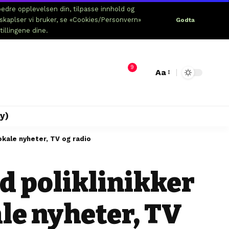
edre opplevelsen din, tilpasse innhold og
nskaplser vi bruker, se «Cookies/Personvern»
Godta
tillingene dine.
9
Aa
y)
okale nyheter, TV og radio
ed poliklinikker
le nyheter, TV