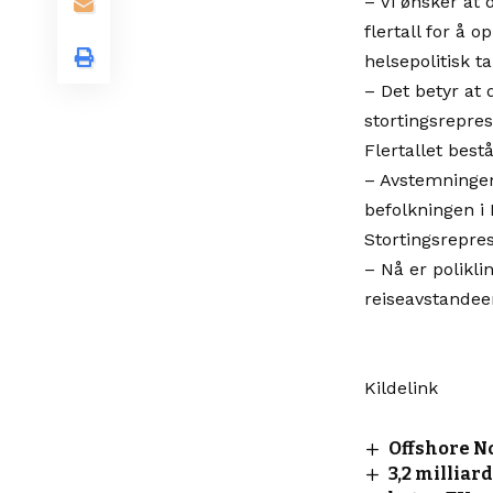
– Vi ønsker at 
flertall for å 
helsepolitisk t
– Det betyr at 
stortingsrepre
Flertallet best
– Avstemningen
befolkningen i 
Stortingsrepres
– Nå er poliklin
reiseavstandeer
Kildelink
Offshore N
3,2 millia