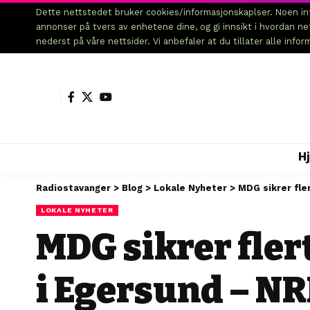
Dette nettstedet bruker cookies/informasjonskaplser. Noen inf
annonser på tvers av enhetene dine, og gi innsikt i hvordan n
nederst på våre nettsider. Vi anbefaler at du tillater alle info
H
Radiostavanger
>
Blog
>
Lokale Nyheter
>
MDG sikrer fle
LOKALE NYHETER
MDG sikrer fler
i Egersund – NR