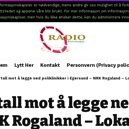
ormasjonskapsler er nødvendige, mens andre gir oss mulighet til å forb
ettstedet og appene våre blir brukt. For mer informasjon om informasjo
rmasjonskaplser, men hvis du ikke ønsker dette, kan du administrere inns
jem
Lytt Her
Kontakt
Personvern (Privacy polic
rtall mot å legge ned poliklinikker i Egersund – NRK Rogaland – L
tall mot å legge n
K Rogaland – Loka