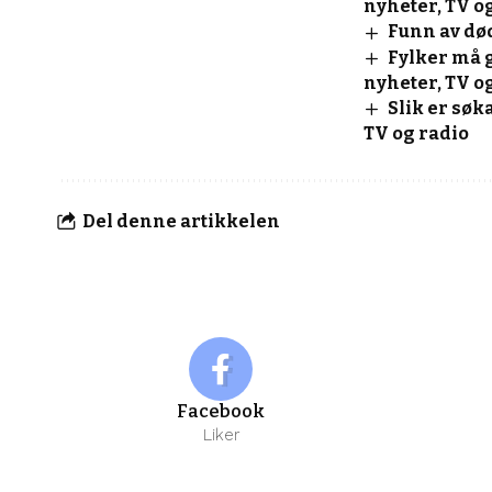
nyheter, TV o
Funn av dø
Fylker må g
nyheter, TV o
Slik er søk
TV og radio
Del denne artikkelen
Facebook
Liker