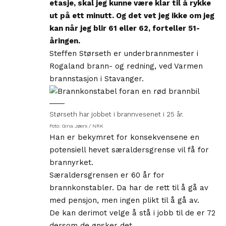
etasje, skal jeg kunne være klar til å rykke
ut på ett minutt. Og det vet jeg ikke om jeg
kan når jeg blir 61 eller 62, forteller 51-
åringen.
Steffen Størseth er underbrannmester i
Rogaland brann- og redning, ved Varmen
brannstasjon i Stavanger.
Størseth har jobbet i brannvesenet i 25 år.
Foto: Gina Jøers / NRK
Han er bekymret for konsekvensene en
potensiell hevet
særaldersgrense
vil få for
brannyrket.
Særaldersgrensen er 60 år for
brannkonstabler. Da har de rett til å gå av
med pensjon, men ingen plikt til å gå av.
De kan derimot velge å stå i jobb til de er 72
dersom de ønsker det.