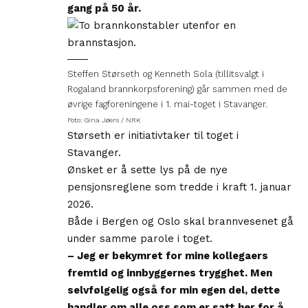
gang på 50 år.
Steffen Størseth og Kenneth Sola (tillitsvalgt i
Rogaland brannkorpsforening) går sammen med de
øvrige fagforeningene i 1. mai-toget i Stavanger.
Foto: Gina Jøers / NRK
Størseth er initiativtaker til toget i
Stavanger.
Ønsket er å sette lys på de nye
pensjonsreglene som tredde i kraft 1. januar
2026.
Både i Bergen og Oslo skal brannvesenet gå
under samme parole i toget.
– Jeg er bekymret for mine kollegaers
fremtid og innbyggernes trygghet. Men
selvfølgelig også for min egen del, dette
handler om alle oss som er satt her for å