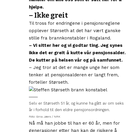
hjelpe.
– Ikke greit
Til tross for endringene i pensjonsreglene
opplever Størseth at det har vært ganske
stille fra brannkonstabler i Rogaland.
– Vi sitter her og vi godtar ting. Jeg synes
ikke det er greit å kutte vår pensjonsalder.
De kutter på helsen vår og på samfunnet.
– Jeg tror at det er mange unge her som
tenker at pensjonsalderen er langt frem,
forteller Størseth.
Selv er Størseth 51 år, og kunne ha gått av om seks
år i forhold til den eldre pensjonsordningen.
Foto: Gina Jøers / NRK
Nå må han jobbe til han er 60 år, men for
generasjoner etter han kan de risikere å