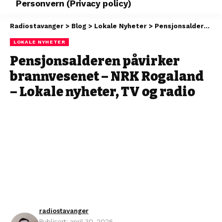
Personvern (Privacy policy)
Radiostavanger
>
Blog
>
Lokale Nyheter
>
Pensjonsalderen påvirker brannvesenet – NRK Rogaland – Lokale nyheter, TV og radio
LOKALE NYHETER
Pensjonsalderen påvirker
brannvesenet – NRK Rogaland
– Lokale nyheter, TV og radio
radiostavanger
Publisert: april 30, 2026