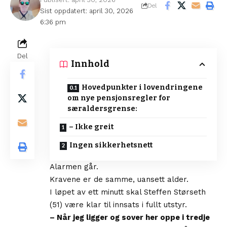
Del
Sist oppdatert: april 30, 2026
6:36 pm
Del
Innhold
Hovedpunkter i lovendringene
om nye pensjonsregler for
særaldersgrense:
– Ikke greit
Ingen sikkerhetsnett
Alarmen går.
Kravene er de samme, uansett alder.
I løpet av ett minutt skal Steffen Størseth
(51) være klar til innsats i fullt utstyr.
– Når jeg ligger og sover her oppe i tredje