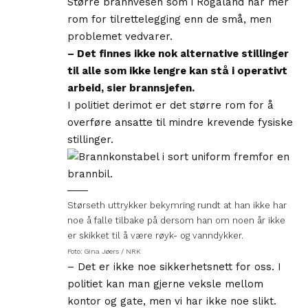
Større brannvesen som i Rogaland har mer
rom for tilrettelegging enn de små, men
problemet vedvarer.
– Det finnes ikke nok alternative stillinger
til alle som ikke lengre kan stå i operativt
arbeid, sier brannsjefen.
I politiet derimot er det større rom for å
overføre ansatte til mindre krevende fysiske
stillinger.
Størseth uttrykker bekymring rundt at han ikke har
noe å falle tilbake på dersom han om noen år ikke
er skikket til å være røyk- og vanndykker.
Foto: Gina Jøers / NRK
– Det er ikke noe sikkerhetsnett for oss. I
politiet kan man gjerne veksle mellom
kontor og gate, men vi har ikke noe slikt.