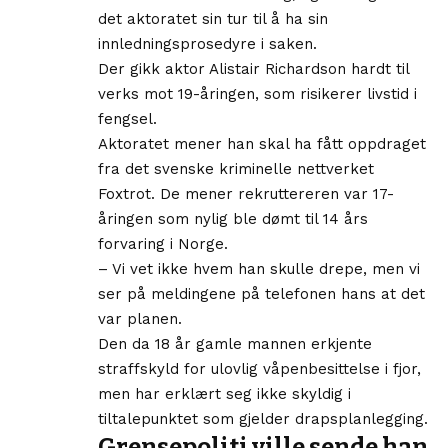
det aktoratet sin tur til å ha sin
innledningsprosedyre i saken.
Der gikk aktor Alistair Richardson hardt til
verks mot 19-åringen, som risikerer livstid i
fengsel.
Aktoratet mener han skal ha fått oppdraget
fra det svenske kriminelle nettverket
Foxtrot. De mener rekruttereren var 17-
åringen som nylig ble dømt til 14 års
forvaring i Norge.
– Vi vet ikke hvem han skulle drepe, men vi
ser på meldingene på telefonen hans at det
var planen.
Den da 18 år gamle mannen erkjente
straffskyld for ulovlig våpenbesittelse i fjor,
men har erklært seg ikke skyldig i
tiltalepunktet som gjelder drapsplanlegging.
Grensepoliti ville sende han