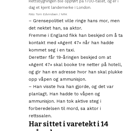
Rettsbygningen ble oppført på 1700-tallet, og er i
dag et kjent landemerke i London.
Foto: Tom Edvindsen / NRK
– Grensepolitiet ville ringe hans mor, men
det nektet han, sa aktor.
Fremme i England fikk han beskjed om å ta
kontakt med «Agent 47» når han hadde
kommet seg i en taxi.
Deretter får 19-åringen beskjed om at
«Agent 47» skal booke tre netter på hotell,
og gir han en adresse hvor han skal plukke
opp våpen og ammunisjon.
– Han visste hva han gjorde, og det var
planlagt. Han hadde to våpen og
ammunisjon. Han tok aktive steg i
forberedelsen til mord, sa aktor i
rettssalen.
Har sittet i varetekt i 14