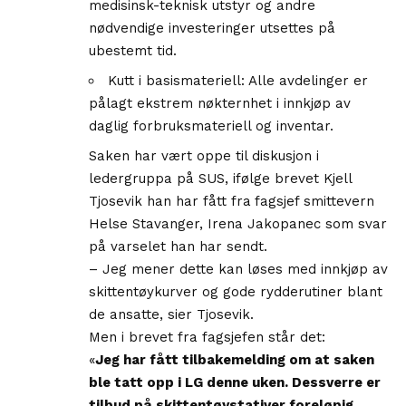
medisinsk-teknisk utstyr og andre
nødvendige investeringer utsettes på
ubestemt tid.
Kutt i basismateriell: Alle avdelinger er
pålagt ekstrem nøkternhet i innkjøp av
daglig forbruksmateriell og inventar.
Saken har vært oppe til diskusjon i
ledergruppa på SUS, ifølge brevet Kjell
Tjosevik han har fått fra
fagsjef smittevern
Helse Stavanger, Irena Jakopanec som svar
på varselet han har sendt.
– Jeg mener dette kan løses med innkjøp av
skittentøykurver og gode rydderutiner blant
de ansatte, sier Tjosevik.
Men i brevet fra fagsjefen står det:
«
Jeg har fått tilbakemelding om at saken
ble tatt opp i LG denne uken.
Dessverre er
tilbud på skittentøystativer foreløpig