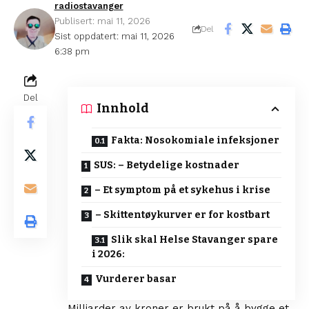
radiostavanger
Publisert: mai 11, 2026
Del
Sist oppdatert: mai 11, 2026
6:38 pm
Del
Innhold
Fakta: Nosokomiale infeksjoner
SUS: – Betydelige kostnader
– Et symptom på et sykehus i krise
– Skittentøykurver er for kostbart
Slik skal Helse Stavanger spare
i 2026:
Vurderer basar
Milliarder av kroner er brukt på å bygge et