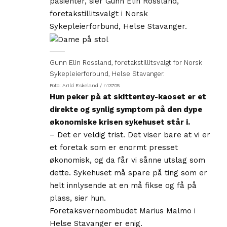
pasienter, sier Gunn Elin Rossland,
foretakstillitsvalgt i Norsk
Sykepleierforbund, Helse Stavanger.
Gunn Elin Rossland, foretakstillitsvalgt for Norsk
Sykepleierforbund, Helse Stavanger.
Foto: Arild Eskeland / n13705
Hun peker på at skittentøy-kaoset er et
direkte og synlig symptom på den dype
økonomiske krisen sykehuset står i.
– Det er veldig trist. Det viser bare at vi er
et foretak som er enormt presset
økonomisk, og da får vi sånne utslag som
dette. Sykehuset må spare på ting som er
helt innlysende at en må fikse og få på
plass, sier hun.
Foretaksverneombudet Marius Malmo i
Helse Stavanger er enig.