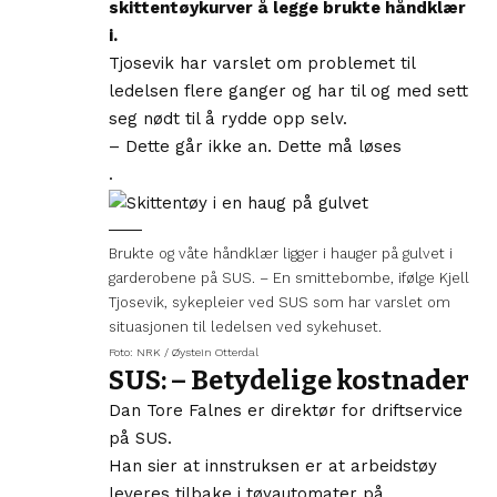
skittentøykurver å legge brukte håndklær
i.
Tjosevik har varslet om problemet til
ledelsen flere ganger og har til og med sett
seg nødt til å rydde opp selv.
– Dette går ikke an. Dette må løses
.
Brukte og våte håndklær ligger i hauger på gulvet i
garderobene på SUS. – En smittebombe, ifølge Kjell
Tjosevik, sykepleier ved SUS som har varslet om
situasjonen til ledelsen ved sykehuset.
Foto: NRK / Øystein Otterdal
SUS: – Betydelige kostnader
Dan Tore Falnes er direktør for driftservice
på SUS.
Han sier at innstruksen er at
arbeidstøy
leveres tilbake i tøyautomater på