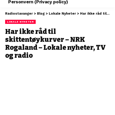
Personvern (Privacy policy)
Radiostavanger
>
Blog
>
Lokale Nyheter
>
Har ikke råd til skittentøykurver – NRK Rogaland – Lokale nyheter, TV og radio
LOKALE NYHETER
Har ikke råd til
skittentøykurver – NRK
Rogaland – Lokale nyheter, TV
og radio